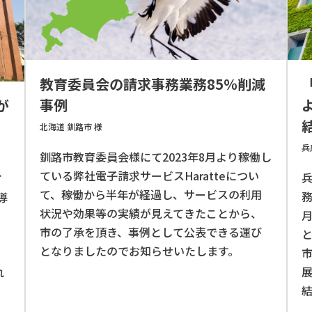
教育委員会の請求事務業務85％削減
事例
が
北海道 釧路市 様
兵
釧路市教育委員会様にて2023年8月より稼働し
ている弊社電子請求サービスHaratteについ
市
て、稼働から半年が経過し、サービスの利用
務
導
状況や効果等の実績が見えてきたことから、
双
市の了承を頂き、事例として公表できる運び
となりましたのでお知らせいたします。
れ