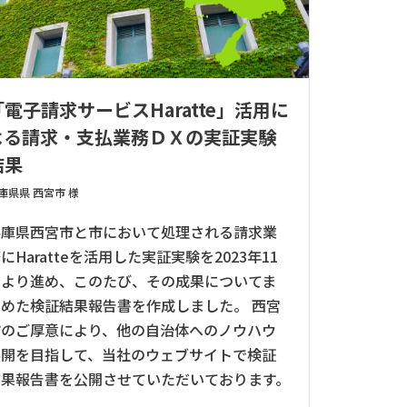
「電子請求サービスHaratte」活用に
よる請求・支払業務ＤＸの実証実験
結果
庫県県 西宮市 様
兵庫県西宮市と市において処理される請求業
にHaratteを活用した実証実験を2023年11
月より進め、このたび、その成果についてま
とめた検証結果報告書を作成しました。 西宮
市のご厚意により、他の自治体へのノウハウ
展開を目指して、当社のウェブサイトで検証
結果報告書を公開させていただいております。